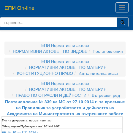
ЕПИ On-line
Toggl
navig
ЕПИ Нормативни актове
НОРМАТИВНИ АКТОВЕ - ПО ВИДОВЕ
Постановления
ЕПИ Нормативни актове
НОРМАТИВНИ АКТОВЕ - ПО МАТЕРИЯ
КОНСТИТУЦИОННО ПРАВО
Изпълнителна власт
ЕПИ Нормативни актове
НОРМАТИВНИ АКТОВЕ - ПО МАТЕРИЯ
ПРАВО ПО ОТРАСЛИ И ДЕЙНОСТИ
Вътрешен ред
Постановление № 339 на МС от 27.10.2014 г. за приемане
на Правилник за устройството и дейността на
Академията на Министерството на вътрешните работи
Тип на документа:
нормативен акт
Обнародван/Публикуван на:
2014-11-07
ДВ, бр. 92 от 7.11.2014 г.