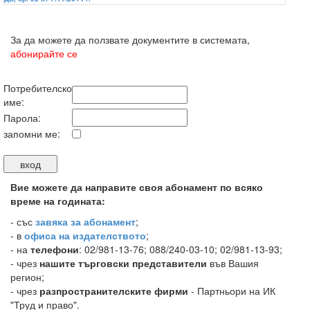
За да можете да ползвате документите в системата,
абонирайте се
Потребителско
име:
Парола:
запомни ме:
Вие можете да направите своя абонамент по всяко
време на годината:
-
със
завяка за абонамент
;
- в
офиса на издателството
;
- на
телефони
: 02/981-13-76; 088/240-03-10; 02/981-13-93;
- чрез
нашите търговски представители
във Вашия
регион;
- чрез
разпространителските фирми
- Партньори на ИК
"Труд и право".