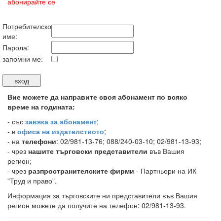
абонирайте се
Потребителско
име:
Парола:
запомни ме:
Вие можете да направите своя абонамент по всяко
време на годината:
-
със
завяка за абонамент
;
- в
офиса на издателството
;
- на
телефони
: 02/981-13-76; 088/240-03-10; 02/981-13-93;
- чрез
нашите търговски представители
във Вашия
регион;
- чрез
разпространителските фирми
- Партньори на ИК
"Труд и право".
Информация за търговските ни представители във Вашия
регион можете да получите на телефон: 02/981-13-93.