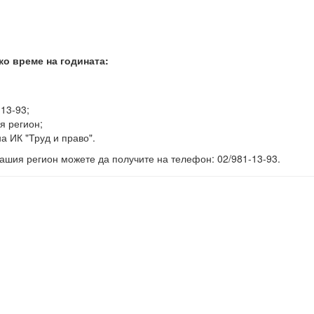
ко време на годината:
-13-93;
я регион;
а ИК "Труд и право".
ашия регион можете да получите на телефон: 02/981-13-93.