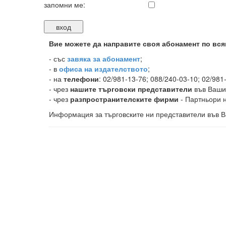
запомни ме:
Вие можете да направите своя абонамент по вся
-
със
завяка за абонамент
;
- в
офиса на издателството
;
- на
телефони
: 02/981-13-76; 088/240-03-10; 02/981
- чрез
нашите търговски представители
във Ваши
- чрез
разпространителските фирми
- Партньори н
Информация за търговските ни представители във В