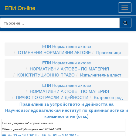
ЕПИ On-line
Toggl
navig
ЕПИ Нормативни актове
ОТМЕНЕНИ НОРМАТИВНИ АКТОВЕ
Правилници
ЕПИ Нормативни актове
НОРМАТИВНИ АКТОВЕ - ПО МАТЕРИЯ
КОНСТИТУЦИОННО ПРАВО
Изпълнителна власт
ЕПИ Нормативни актове
НОРМАТИВНИ АКТОВЕ - ПО МАТЕРИЯ
ПРАВО ПО ОТРАСЛИ И ДЕЙНОСТИ
Вътрешен ред
Правилник за устройството и дейността на
Научноизследователския институт по криминалистика и
криминология (отм.)
Тип на документа:
нормативен акт
Обнародван/Публикуван на:
2014-10-03
ДВ, бр. 13 от 14.2.2014 г.
,
ДВ, бр. 82 от 3.10.2014 г.