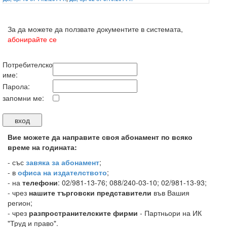
За да можете да ползвате документите в системата,
абонирайте се
Потребителско
име:
Парола:
запомни ме:
Вие можете да направите своя абонамент по всяко
време на годината:
-
със
завяка за абонамент
;
- в
офиса на издателството
;
- на
телефони
: 02/981-13-76; 088/240-03-10; 02/981-13-93;
- чрез
нашите търговски представители
във Вашия
регион;
- чрез
разпространителските фирми
- Партньори на ИК
"Труд и право".