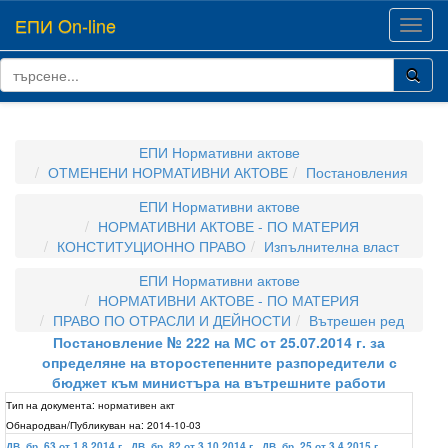
ЕПИ On-line
Toggl
navig
ЕПИ Нормативни актове
ОТМЕНЕНИ НОРМАТИВНИ АКТОВЕ
Постановления
ЕПИ Нормативни актове
НОРМАТИВНИ АКТОВЕ - ПО МАТЕРИЯ
КОНСТИТУЦИОННО ПРАВО
Изпълнителна власт
ЕПИ Нормативни актове
НОРМАТИВНИ АКТОВЕ - ПО МАТЕРИЯ
ПРАВО ПО ОТРАСЛИ И ДЕЙНОСТИ
Вътрешен ред
Постановление № 222 на МС от 25.07.2014 г. за
определяне на второстепенните разпоредители с
бюджет към министъра на вътрешните работи
Тип на документа:
нормативен акт
Обнародван/Публикуван на:
2014-10-03
ДВ, бр. 63 от 1.8.2014 г.
,
ДВ, бр. 82 от 3.10.2014 г.
,
ДВ, бр. 25 от 3.4.2015 г.