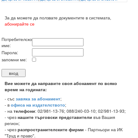
За да можете да ползвате документите в системата,
абонирайте се
Потребителско
име:
Парола:
запомни ме:
Вие можете да направите своя абонамент по всяко
време на годината:
-
със
завяка за абонамент
;
- в
офиса на издателството
;
- на
телефони
: 02/981-13-76; 088/240-03-10; 02/981-13-93;
- чрез
нашите търговски представители
във Вашия
регион;
- чрез
разпространителските фирми
- Партньори на ИК
"Труд и право".