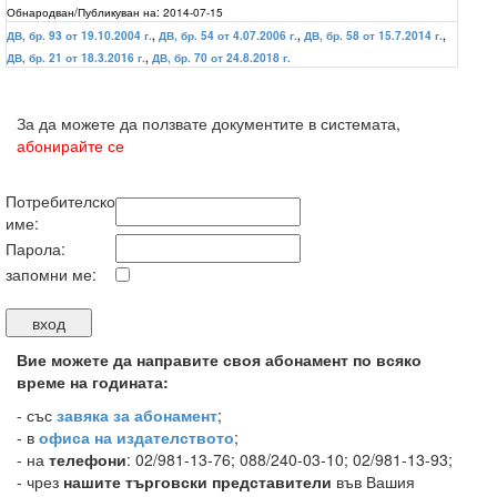
Обнародван/Публикуван на:
2014-07-15
ДВ, бр. 93 от 19.10.2004 г.
,
ДВ, бр. 54 от 4.07.2006 г.
,
ДВ, бр. 58 от 15.7.2014 г.
,
ДВ, бр. 21 от 18.3.2016 г.
,
ДВ, бр. 70 от 24.8.2018 г.
За да можете да ползвате документите в системата,
абонирайте се
Потребителско
име:
Парола:
запомни ме:
Вие можете да направите своя абонамент по всяко
време на годината:
-
със
завяка за абонамент
;
- в
офиса на издателството
;
- на
телефони
: 02/981-13-76; 088/240-03-10; 02/981-13-93;
- чрез
нашите търговски представители
във Вашия