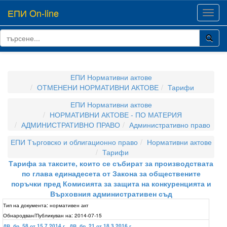
ЕПИ On-line
Toggl
navig
ЕПИ Нормативни актове
ОТМЕНЕНИ НОРМАТИВНИ АКТОВЕ
Тарифи
ЕПИ Нормативни актове
НОРМАТИВНИ АКТОВЕ - ПО МАТЕРИЯ
АДМИНИСТРАТИВНО ПРАВО
Административно право
ЕПИ Търговско и облигационно право
Нормативни актове
Тарифи
Тарифа за таксите, които се събират за производствата
по глава единадесета от Закона за обществените
поръчки пред Комисията за защита на конкуренцията и
Върховния административен съд
Тип на документа:
нормативен акт
Обнародван/Публикуван на:
2014-07-15
ДВ, бр. 58 от 15.7.2014 г.
,
ДВ, бр. 21 от 18.3.2016 г.