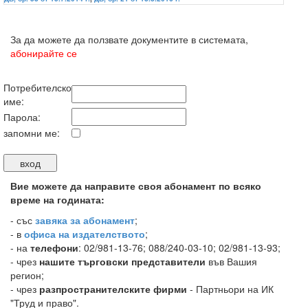
За да можете да ползвате документите в системата,
абонирайте се
Потребителско
име:
Парола:
запомни ме:
Вие можете да направите своя абонамент по всяко
време на годината:
-
със
завяка за абонамент
;
- в
офиса на издателството
;
- на
телефони
: 02/981-13-76; 088/240-03-10; 02/981-13-93;
- чрез
нашите търговски представители
във Вашия
регион;
- чрез
разпространителските фирми
- Партньори на ИК
"Труд и право".