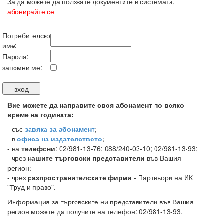
За да можете да ползвате документите в системата,
абонирайте се
Потребителско
име:
Парола:
запомни ме:
Вие можете да направите своя абонамент по всяко
време на годината:
-
със
завяка за абонамент
;
- в
офиса на издателството
;
- на
телефони
: 02/981-13-76; 088/240-03-10; 02/981-13-93;
- чрез
нашите търговски представители
във Вашия
регион;
- чрез
разпространителските фирми
- Партньори на ИК
"Труд и право".
Информация за търговските ни представители във Вашия
регион можете да получите на телефон: 02/981-13-93.