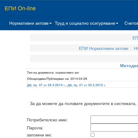
ЕПИ On-line
Нормативни актове
Труд и социално осигуряване
Счето
ЕП
ЕПИ Нормативни актове
Н
Методик
Тип на документа:
нормативен акт
Обнародван/Публикуван на:
2014-04-29
ДВ, бр. 37 от 29.4.2014 г.
,
ДВ, бр. 21 от 20.3.2015 г.
За да можете да ползвате документите в системата,
Потребителско име:
Парола:
запомни ме: