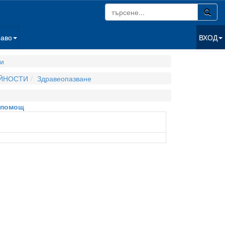
раво
ВХОД
ги
ЕЙНОСТИ
Здравеопазване
а помощ