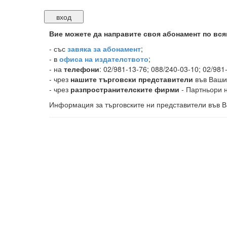
Вие можете да направите своя абонамент по вся
-
със
завяка за абонамент
;
- в
офиса на издателството
;
- на
телефони
: 02/981-13-76; 088/240-03-10; 02/981
- чрез
нашите търговски представители
във Ваши
- чрез
разпространителските фирми
- Партньори н
Информация за търговските ни представители във В