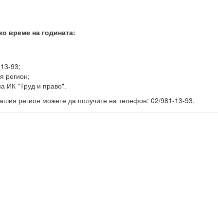
ко време на годината:
-13-93;
я регион;
а ИК "Труд и право".
ашия регион можете да получите на телефон: 02/981-13-93.