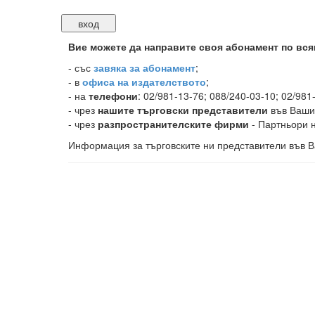
Вие можете да направите своя абонамент по вся
-
със
завяка за абонамент
;
- в
офиса на издателството
;
- на
телефони
: 02/981-13-76; 088/240-03-10; 02/981
- чрез
нашите търговски представители
във Ваши
- чрез
разпространителските фирми
- Партньори н
Информация за търговските ни представители във В