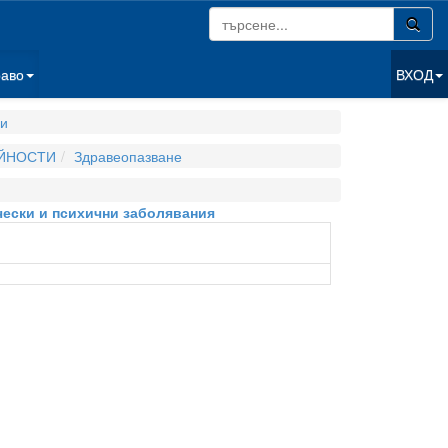
раво
ВХОД
ги
ЕЙНОСТИ
Здравеопазване
чески и психични заболявания