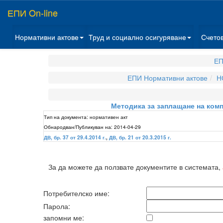
ЕПИ On-line
Нормативни актове
Труд и социално осигуряване
Счето
ЕП
ЕПИ Нормативни актове
Н
Методика за заплащане на ком
Тип на документа:
нормативен акт
Обнародван/Публикуван на:
2014-04-29
ДВ, бр. 37 от 29.4.2014 г.
,
ДВ, бр. 21 от 20.3.2015 г.
За да можете да ползвате документите в системата,
Потребителско име:
Парола:
запомни ме: