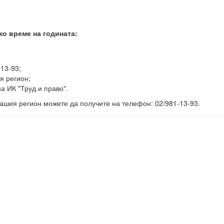
ко време на годината:
-13-93;
я регион;
а ИК "Труд и право".
ашия регион можете да получите на телефон: 02/981-13-93.