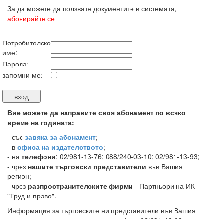
За да можете да ползвате документите в системата,
абонирайте се
Потребителско
име:
Парола:
запомни ме:
Вие можете да направите своя абонамент по всяко
време на годината:
-
със
завяка за абонамент
;
- в
офиса на издателството
;
- на
телефони
: 02/981-13-76; 088/240-03-10; 02/981-13-93;
- чрез
нашите търговски представители
във Вашия
регион;
- чрез
разпространителските фирми
- Партньори на ИК
"Труд и право".
Информация за търговските ни представители във Вашия