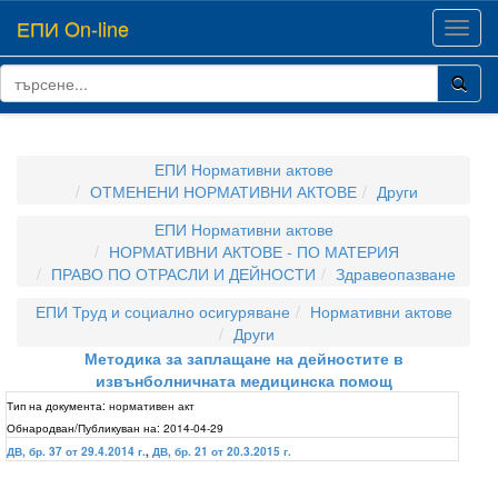
ЕПИ On-line
Toggl
navig
ЕПИ Нормативни актове
ОТМЕНЕНИ НОРМАТИВНИ АКТОВЕ
Други
ЕПИ Нормативни актове
НОРМАТИВНИ АКТОВЕ - ПО МАТЕРИЯ
ПРАВО ПО ОТРАСЛИ И ДЕЙНОСТИ
Здравеопазване
ЕПИ Труд и социално осигуряване
Нормативни актове
Други
Методика за заплащане на дейностите в
извънболничната медицинска помощ
Тип на документа:
нормативен акт
Обнародван/Публикуван на:
2014-04-29
ДВ, бр. 37 от 29.4.2014 г.
,
ДВ, бр. 21 от 20.3.2015 г.