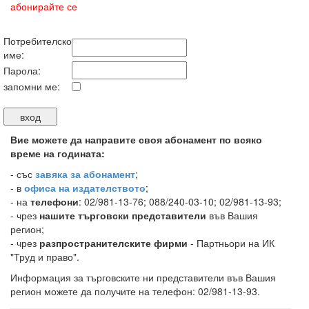
абонирайте се
Потребителско
име:
Парола:
запомни ме:
Вие можете да направите своя абонамент по всяко
време на годината:
-
със
завяка за абонамент
;
- в
офиса на издателството
;
- на
телефони
: 02/981-13-76; 088/240-03-10; 02/981-13-93;
- чрез
нашите търговски представители
във Вашия
регион;
- чрез
разпространителските фирми
- Партньори на ИК
"Труд и право".
Информация за търговските ни представители във Вашия
регион можете да получите на телефон: 02/981-13-93.