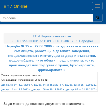
ЕПИ On-line
Toggl
navig
ЕПИ Нормативни актове
НОРМАТИВНИ АКТОВЕ - ПО ВИДОВЕ
Наредби
Наредба № 15 от 27.06.2006 г. за здравните изисквания
към лицата, работещи в детските заведения,
специализираните институции за деца и възрастни,
водоснабдителните обекти, предприятията, които
произвеждат или търгуват с храни, бръснарските,
фризьорските и
Тип на документа:
нормативен акт
Обнародван/Публикуван на:
2013-02-12
ДВ, бр. 57 от 14.07.2006 г.
,
ДВ, бр. 14 от 15.2.2011 г.
,
ДВ, бр. 82 от 26.10.2012 г.
,
ДВ, бр. 14 от 12.2.2013 г.
,
ДВ, бр. 106 от 10.12.2013 г.
,
ДВ, бр. 87 от 31.10.2017 г.
За да можете да ползвате документите в системата,