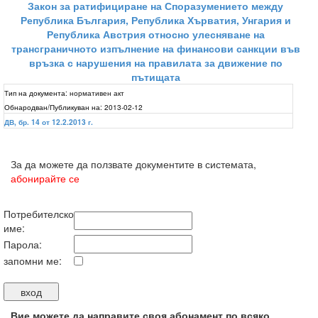
Закон за ратифициране на Споразумението между
Република България, Република Хърватия, Унгария и
Република Австрия относно улесняване на
трансграничното изпълнение на финансови санкции във
връзка с нарушения на правилата за движение по
пътищата
Тип на документа:
нормативен акт
Обнародван/Публикуван на:
2013-02-12
ДВ, бр. 14 от 12.2.2013 г.
За да можете да ползвате документите в системата,
абонирайте се
Потребителско
име:
Парола:
запомни ме:
Вие можете да направите своя абонамент по всяко