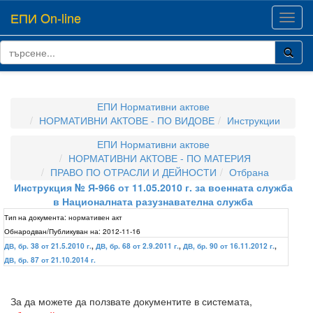
ЕПИ On-line
Toggl
navig
ЕПИ Нормативни актове
НОРМАТИВНИ АКТОВЕ - ПО ВИДОВЕ
Инструкции
ЕПИ Нормативни актове
НОРМАТИВНИ АКТОВЕ - ПО МАТЕРИЯ
ПРАВО ПО ОТРАСЛИ И ДЕЙНОСТИ
Отбрана
Инструкция № Я-966 от 11.05.2010 г. за военната служба
в Националната разузнавателна служба
Тип на документа:
нормативен акт
Обнародван/Публикуван на:
2012-11-16
ДВ, бр. 38 от 21.5.2010 г.
,
ДВ, бр. 68 от 2.9.2011 г.
,
ДВ, бр. 90 от 16.11.2012 г.
,
ДВ, бр. 87 от 21.10.2014 г.
За да можете да ползвате документите в системата,