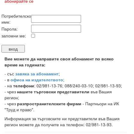
абонирайте се
Потребителско
име:
Парола:
запомни ме:
Вие можете да направите своя абонамент по всяко
време на годината:
-
със
завяка за абонамент
;
- в
офиса на издателството
;
- на
телефони
: 02/981-13-76; 088/240-03-10; 02/981-13-93;
- чрез
нашите търговски представители
във Вашия
регион;
- чрез
разпространителските фирми
- Партньори на ИК
"Труд и право".
Информация за търговските ни представители във Вашия
регион можете да получите на телефон: 02/981-13-93.