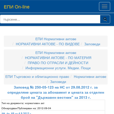
ЕПИ On-line
Toggl
navig
ЕПИ Нормативни актове
НОРМАТИВНИ АКТОВЕ - ПО ВИДОВЕ
Заповеди
ЕПИ Нормативни актове
НОРМАТИВНИ АКТОВЕ - ПО МАТЕРИЯ
ПРАВО ПО ОТРАСЛИ И ДЕЙНОСТИ
Информационни услуги. Медии. Пощи
ЕПИ Търговско и облигационно право
Нормативни актове
Заповеди
Заповед № 250-05-123 на НС от 29.08.2012 г. за
определяне цената за абонамент и цената за отделен
брой на "Държавен вестник" за 2013 г.
Тип на документа:
нормативен акт
Обнародван/Публикуван на:
2012-09-04
ДВ, бр. 68 от 4.9.2012 г.