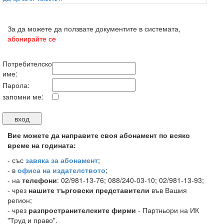
За да можете да ползвате документите в системата,
абонирайте се
Потребителско
име:
Парола:
запомни ме:
Вие можете да направите своя абонамент по всяко
време на годината:
-
със
завяка за абонамент
;
- в
офиса на издателството
;
- на
телефони
: 02/981-13-76; 088/240-03-10; 02/981-13-93;
- чрез
нашите търговски представители
във Вашия
регион;
- чрез
разпространителските фирми
- Партньори на ИК
"Труд и право".