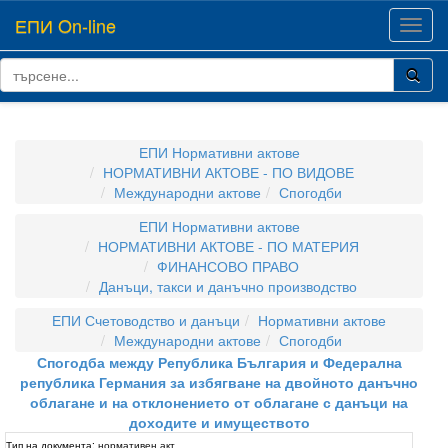
ЕПИ On-line
Toggl
navig
ЕПИ Нормативни актове
НОРМАТИВНИ АКТОВЕ - ПО ВИДОВЕ
Международни актове
Спогодби
ЕПИ Нормативни актове
НОРМАТИВНИ АКТОВЕ - ПО МАТЕРИЯ
ФИНАНСОВО ПРАВО
Данъци, такси и данъчно производство
ЕПИ Счетоводство и данъци
Нормативни актове
Международни актове
Спогодби
Спогодба между Република България и Федерална
република Германия за избягване на двойното данъчно
облагане и на отклонението от облагане с данъци на
доходите и имуществото
Тип на документа:
нормативен акт