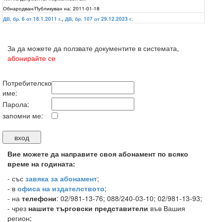
Обнародван/Публикуван на:
2011-01-18
ДВ, бр. 6 от 18.1.2011 г.
,
ДВ, бр. 107 от 29.12.2023 г.
За да можете да ползвате документите в системата,
абонирайте се
Потребителско
име:
Парола:
запомни ме:
Вие можете да направите своя абонамент по всяко
време на годината:
-
със
завяка за абонамент
;
- в
офиса на издателството
;
- на
телефони
: 02/981-13-76; 088/240-03-10; 02/981-13-93;
- чрез
нашите търговски представители
във Вашия
регион;