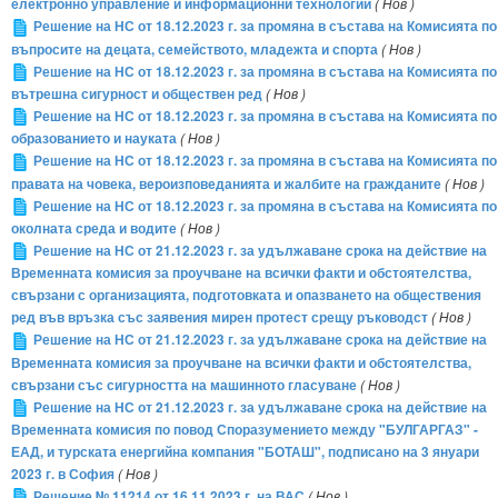
електронно управление и информационни технологии
( Нов )
Решение на НС от 18.12.2023 г. за промяна в състава на Комисията по
въпросите на децата, семейството, младежта и спорта
( Нов )
Решение на НС от 18.12.2023 г. за промяна в състава на Комисията по
вътрешна сигурност и обществен ред
( Нов )
Решение на НС от 18.12.2023 г. за промяна в състава на Комисията по
образованието и науката
( Нов )
Решение на НС от 18.12.2023 г. за промяна в състава на Комисията по
правата на човека, вероизповеданията и жалбите на гражданите
( Нов )
Решение на НС от 18.12.2023 г. за промяна в състава на Комисията по
околната среда и водите
( Нов )
Решение на НС от 21.12.2023 г. за удължаване срока на действие на
Временната комисия за проучване на всички факти и обстоятелства,
свързани с организацията, подготовката и опазването на обществения
ред във връзка със заявения мирен протест срещу ръководст
( Нов )
Решение на НС от 21.12.2023 г. за удължаване срока на действие на
Временната комисия за проучване на всички факти и обстоятелства,
свързани със сигурността на машинното гласуване
( Нов )
Решение на НС от 21.12.2023 г. за удължаване срока на действие на
Временната комисия по повод Споразумението между "БУЛГАРГАЗ" -
ЕАД, и турската енергийна компания "БОТАШ", подписано на 3 януари
2023 г. в София
( Нов )
Решение № 11214 от 16.11.2023 г. на ВАС
( Нов )