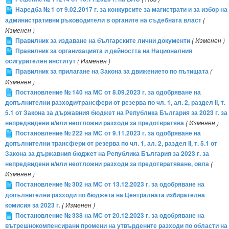
Наредба № 1 от 9.02.2017 г. за конкурсите за магистрати и за избор на
административни ръководители в органите на съдебната власт
(
Изменен )
Правилник за издаване на българските лични документи
( Изменен )
Правилник за организацията и дейността на Националния
осигурителен институт
( Изменен )
Правилник за прилагане на Закона за движението по пътищата
(
Изменен )
Постановление № 140 на МС от 8.09.2023 г. за одобряване на
допълнителни разходи/трансфери от резерва по чл. 1, ал. 2, раздел ІІ, т.
5.1 от Закона за държавния бюджет на Република България за 2023 г. за
непредвидени и/или неотложни разходи за предотвратява
( Изменен )
Постановление № 222 на МС от 9.11.2023 г. за одобряване на
допълнителни трансфери от резерва по чл. 1, ал. 2, раздел ІІ, т. 5.1 от
Закона за държавния бюджет на Република България за 2023 г. за
непредвидени и/или неотложни разходи за предотвратяване, овла
(
Изменен )
Постановление № 302 на МС от 13.12.2023 г. за одобряване на
допълнителни разходи по бюджета на Централната избирателна
комисия за 2023 г.
( Изменен )
Постановление № 338 на МС от 20.12.2023 г. за одобряване на
вътрешнокомпенсирани промени на утвърдените разходи по области на