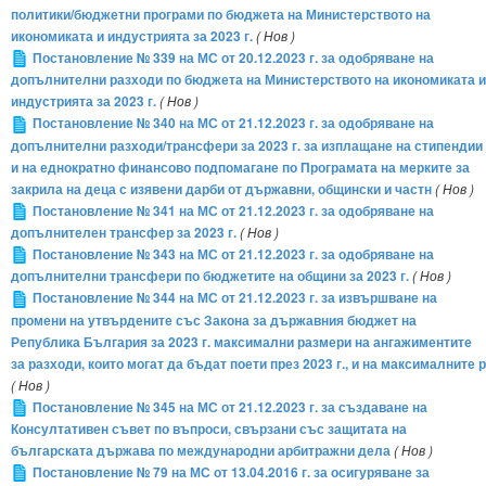
политики/бюджетни програми по бюджета на Министерството на
икономиката и индустрията за 2023 г.
( Нов )
Постановление № 339 на МС от 20.12.2023 г. за одобряване на
допълнителни разходи по бюджета на Министерството на икономиката и
индустрията за 2023 г.
( Нов )
Постановление № 340 на МС от 21.12.2023 г. за одобряване на
допълнителни разходи/трансфери за 2023 г. за изплащане на стипендии
и на еднократно финансово подпомагане по Програмата на мерките за
закрила на деца с изявени дарби от държавни, общински и частн
( Нов )
Постановление № 341 на МС от 21.12.2023 г. за одобряване на
допълнителен трансфер за 2023 г.
( Нов )
Постановление № 343 на МС от 21.12.2023 г. за одобряване на
допълнителни трансфери по бюджетите на общини за 2023 г.
( Нов )
Постановление № 344 на МС от 21.12.2023 г. за извършване на
промени на утвърдените със Закона за държавния бюджет на
Република България за 2023 г. максимални размери на ангажиментите
за разходи, които могат да бъдат поети през 2023 г., и на максималните р
( Нов )
Постановление № 345 на МС от 21.12.2023 г. за създаване на
Консултативен съвет по въпроси, свързани със защитата на
българската държава по международни арбитражни дела
( Нов )
Постановление № 79 на МС от 13.04.2016 г. за осигуряване за