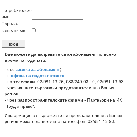
Потребителско
име:
Парола:
запомни ме:
Вие можете да направите своя абонамент по всяко
време на годината:
-
със
завяка за абонамент
;
- в
офиса на издателството
;
- на
телефони
: 02/981-13-76; 088/240-03-10; 02/981-13-93;
- чрез
нашите търговски представители
във Вашия
регион;
- чрез
разпространителските фирми
- Партньори на ИК
"Труд и право".
Информация за търговските ни представители във Вашия
регион можете да получите на телефон: 02/981-13-93.