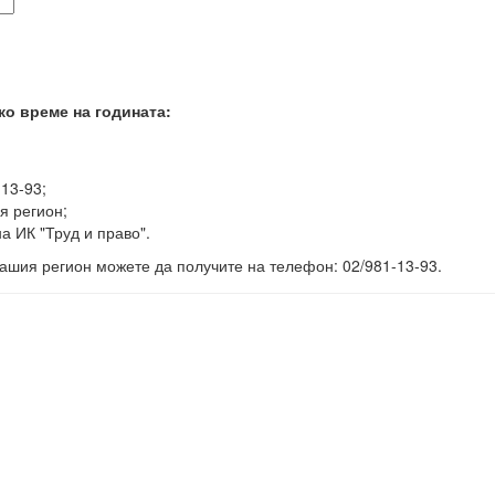
ко време на годината:
-13-93;
я регион;
а ИК "Труд и право".
ашия регион можете да получите на телефон: 02/981-13-93.