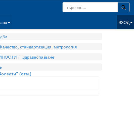
раво
ВХОД
дби
Качество, стандартизация, метрология
ЕЙНОСТИ
Здравеопазване
и
олести" (отм.)