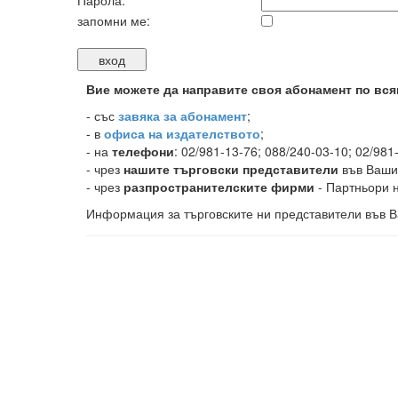
Парола:
запомни ме:
Вие можете да направите своя абонамент по вся
-
със
завяка за абонамент
;
- в
офиса на издателството
;
- на
телефони
: 02/981-13-76; 088/240-03-10; 02/981
- чрез
нашите търговски представители
във Ваши
- чрез
разпространителските фирми
- Партньори н
Информация за търговските ни представители във В