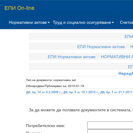
ЕПИ On-line
Нормативни актове
Труд и социално осигуряване
Счето
ЕПИ
ЕПИ Нормативни актове
Н
ЕПИ Нормативни актове
НОРМАТИВНИ А
ЕП
Наредб
Тип на документа:
нормативен акт
Обнародван/Публикуван на:
2010-01-19
ДВ, бр. 10 от 6.2.2009 г.
,
ДВ, бр. 5 от 19.1.2010 г.
,
ДВ, бр. 7 от 21.1.2011 
За да можете да ползвате документите в системата,
Потребителско име: