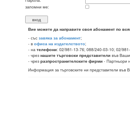
Парола:
запомни ме:
Вие можете да направите своя абонамент по вся
-
със
завяка за абонамент
;
- в
офиса на издателството
;
- на
телефони
: 02/981-13-76; 088/240-03-10; 02/981
- чрез
нашите търговски представители
във Ваши
- чрез
разпространителските фирми
- Партньори н
Информация за търговските ни представители във В