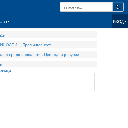
раво
ВХОД
дби
ЕЙНОСТИ
Промишленост
олна среда и екология. Природни ресурси
и
адъци