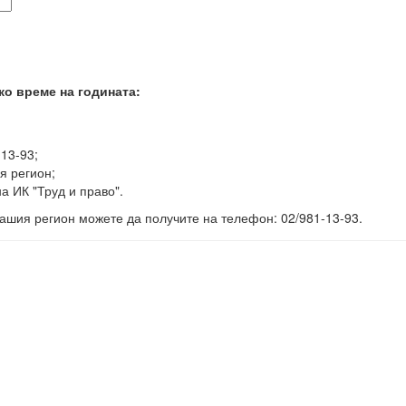
ко време на годината:
-13-93;
я регион;
а ИК "Труд и право".
ашия регион можете да получите на телефон: 02/981-13-93.