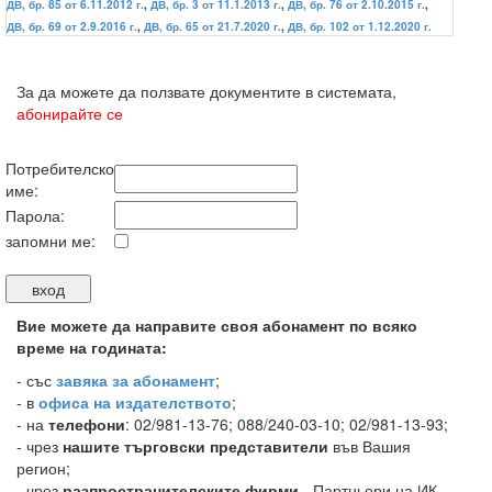
ДВ, бр. 85 от 6.11.2012 г.
,
ДВ, бр. 3 от 11.1.2013 г.
,
ДВ, бр. 76 от 2.10.2015 г.
,
ДВ, бр. 69 от 2.9.2016 г.
,
ДВ, бр. 65 от 21.7.2020 г.
,
ДВ, бр. 102 от 1.12.2020 г.
За да можете да ползвате документите в системата,
абонирайте се
Потребителско
име:
Парола:
запомни ме:
Вие можете да направите своя абонамент по всяко
време на годината:
-
със
завяка за абонамент
;
- в
офиса на издателството
;
- на
телефони
: 02/981-13-76; 088/240-03-10; 02/981-13-93;
- чрез
нашите търговски представители
във Вашия
регион;
- чрез
разпространителските фирми
- Партньори на ИК