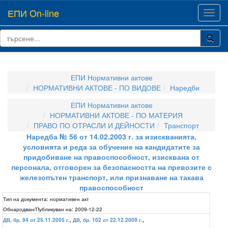
ЕПИ On-line
Toggl
navig
ЕПИ Нормативни актове
НОРМАТИВНИ АКТОВЕ - ПО ВИДОВЕ
Наредби
ЕПИ Нормативни актове
НОРМАТИВНИ АКТОВЕ - ПО МАТЕРИЯ
ПРАВО ПО ОТРАСЛИ И ДЕЙНОСТИ
Транспорт
Наредба № 56 от 14.02.2003 г. за изискванията,
условията и реда за обучение на кандидатите за
придобиване на правоспособност, изисквана от
персонала, отговорен за безопасността на превозите с
железопътен транспорт, или признаване на такава
правоспособност
Тип на документа:
нормативен акт
Обнародван/Публикуван на:
2009-12-22
ДВ, бр. 94 от 25.11.2005 г.
,
ДВ, бр. 102 от 22.12.2009 г.
,