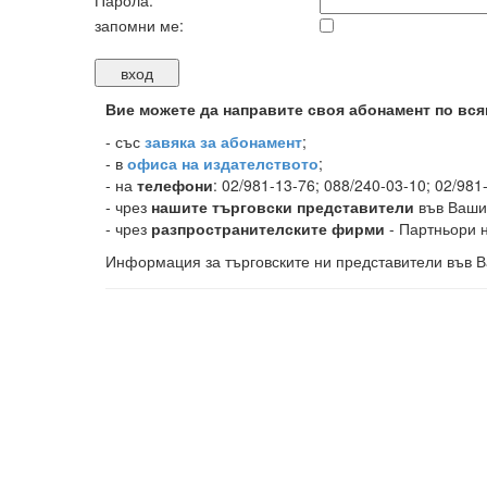
Парола:
запомни ме:
Вие можете да направите своя абонамент по вся
-
със
завяка за абонамент
;
- в
офиса на издателството
;
- на
телефони
: 02/981-13-76; 088/240-03-10; 02/981
- чрез
нашите търговски представители
във Ваши
- чрез
разпространителските фирми
- Партньори н
Информация за търговските ни представители във В