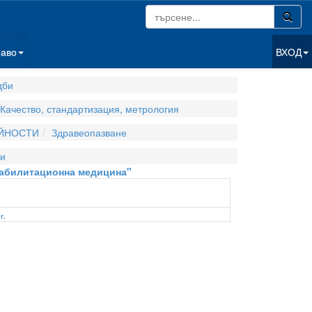
раво
ВХОД
дби
Качество, стандартизация, метрология
ЕЙНОСТИ
Здравеопазване
и
ехабилитационна медицина"
г.