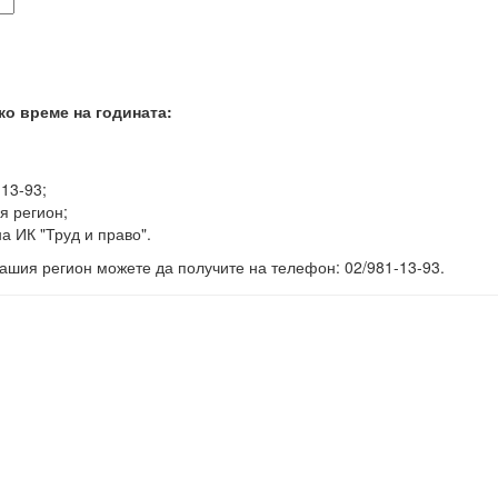
ко време на годината:
-13-93;
я регион;
а ИК "Труд и право".
ашия регион можете да получите на телефон: 02/981-13-93.