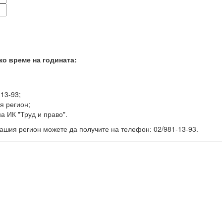
ко време на годината:
-13-93;
я регион;
а ИК "Труд и право".
ашия регион можете да получите на телефон: 02/981-13-93.