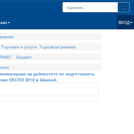
раво
ВХОД
вления
Търговия и услуги. Търговски режими
РАВО
Бюджет
ения
 финансиране на дейностите по подготовката,
ение ЕКСПО 2010 в Шанхай,