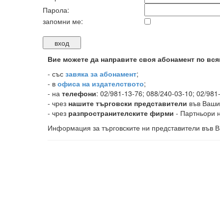
Парола:
запомни ме:
Вие можете да направите своя абонамент по вся
-
със
завяка за абонамент
;
- в
офиса на издателството
;
- на
телефони
: 02/981-13-76; 088/240-03-10; 02/981
- чрез
нашите търговски представители
във Ваши
- чрез
разпространителските фирми
- Партньори н
Информация за търговските ни представители във В