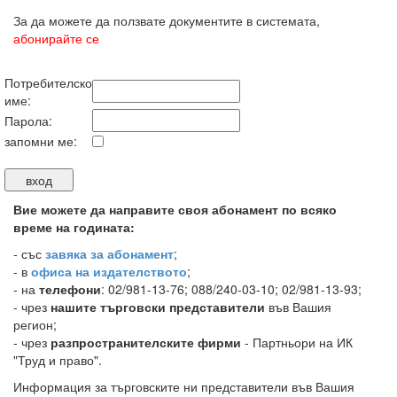
За да можете да ползвате документите в системата,
абонирайте се
Потребителско
име:
Парола:
запомни ме:
Вие можете да направите своя абонамент по всяко
време на годината:
-
със
завяка за абонамент
;
- в
офиса на издателството
;
- на
телефони
: 02/981-13-76; 088/240-03-10; 02/981-13-93;
- чрез
нашите търговски представители
във Вашия
регион;
- чрез
разпространителските фирми
- Партньори на ИК
"Труд и право".
Информация за търговските ни представители във Вашия