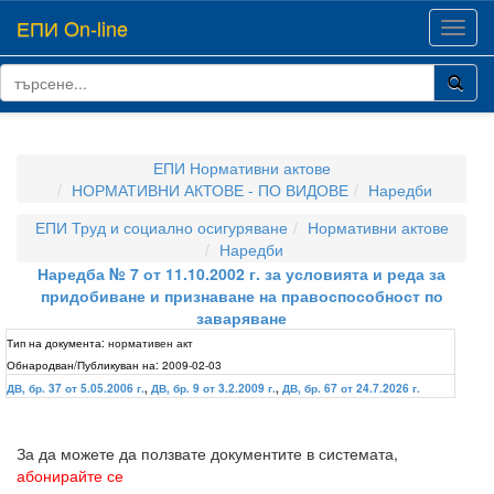
ЕПИ On-line
Toggl
navig
ЕПИ Нормативни актове
НОРМАТИВНИ АКТОВЕ - ПО ВИДОВЕ
Наредби
ЕПИ Труд и социално осигуряване
Нормативни актове
Наредби
Наредба № 7 от 11.10.2002 г. за условията и реда за
придобиване и признаване на правоспособност по
заваряване
Тип на документа:
нормативен акт
Обнародван/Публикуван на:
2009-02-03
ДВ, бр. 37 от 5.05.2006 г.
,
ДВ, бр. 9 от 3.2.2009 г.
,
ДВ, бр. 67 от 24.7.2026 г.
За да можете да ползвате документите в системата,
абонирайте се