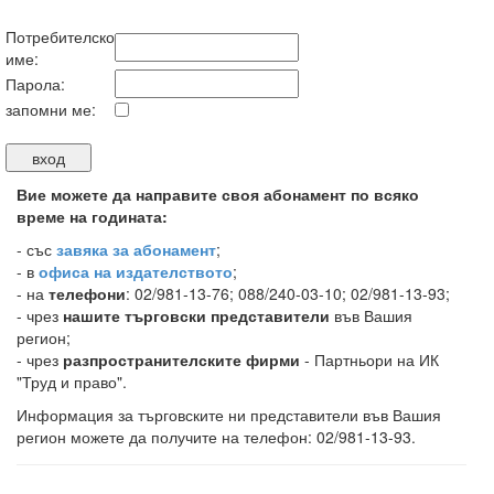
Потребителско
име:
Парола:
запомни ме:
Вие можете да направите своя абонамент по всяко
време на годината:
-
със
завяка за абонамент
;
- в
офиса на издателството
;
- на
телефони
: 02/981-13-76; 088/240-03-10; 02/981-13-93;
- чрез
нашите търговски представители
във Вашия
регион;
- чрез
разпространителските фирми
- Партньори на ИК
"Труд и право".
Информация за търговските ни представители във Вашия
регион можете да получите на телефон: 02/981-13-93.