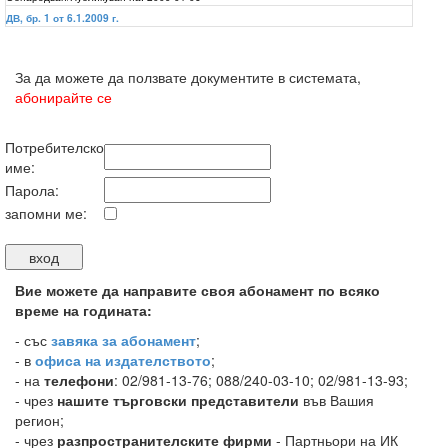
ДВ, бр. 1 от 6.1.2009 г.
За да можете да ползвате документите в системата,
абонирайте се
Потребителско
име:
Парола:
запомни ме:
Вие можете да направите своя абонамент по всяко
време на годината:
-
със
завяка за абонамент
;
- в
офиса на издателството
;
- на
телефони
: 02/981-13-76; 088/240-03-10; 02/981-13-93;
- чрез
нашите търговски представители
във Вашия
регион;
- чрез
разпространителските фирми
- Партньори на ИК