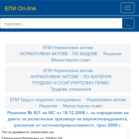
ЕПИ On-line
Toggl
navig
ЕПИ Нормативни актове
НОРМАТИВНИ АКТОВЕ - ПО ВИДОВЕ
Решения
Министерски съвет
ЕПИ Нормативни актове
НОРМАТИВНИ АКТОВЕ - ПО МАТЕРИЯ
ТРУДОВО И ОСИГУРИТЕЛНО ПРАВО
Трудови отношения
ЕПИ Труд и социално осигуряване
Нормативни актове
Решения
Министерски съвет
Решение № 821 на МС от 19.12.2008 г. за определяне на
дните за религиозни празници на вероизповеданията,
различни от източноправославното, през 2009 г.
Тип на документа:
нормативен акт
Обнародван/Публикуван на:
2009-01-06