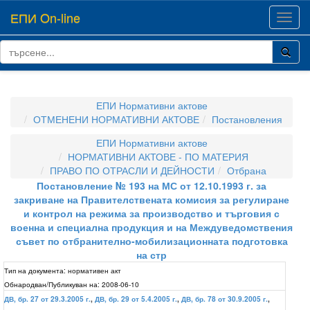
ЕПИ On-line
Toggl
navig
ЕПИ Нормативни актове
ОТМЕНЕНИ НОРМАТИВНИ АКТОВЕ
Постановления
ЕПИ Нормативни актове
НОРМАТИВНИ АКТОВЕ - ПО МАТЕРИЯ
ПРАВО ПО ОТРАСЛИ И ДЕЙНОСТИ
Отбрана
Постановление № 193 на МС от 12.10.1993 г. за
закриване на Правителствената комисия за регулиране
и контрол на режима за производство и търговия с
военна и специална продукция и на Междуведомствения
съвет по отбранително-мобилизационната подготовка
на стр
Тип на документа:
нормативен акт
Обнародван/Публикуван на:
2008-06-10
ДВ, бр. 27 от 29.3.2005 г.
,
ДВ, бр. 29 от 5.4.2005 г.
,
ДВ, бр. 78 от 30.9.2005 г.
,