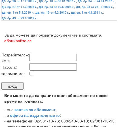
ДВ, бр. 96 от 1.12.2005 г.
,
ДВ, бр. 10 от 30.01.2007 г.
,
ДВ, бр. 34 от 24.04.2007 г.
,
ДВ, бр. 27 от 11.3.2008 г.
,
ДВ, бр. 53 от 10.6.2008 г.
,
ДВ, бр. 93 от 24.11.2009 г.
,
ДВ, бр. 1 от 5.1.2010 г.
,
ДВ, бр. 10 от 5.2.2010 г.
,
ДВ, бр. 1 от 4.1.2011 г.
,
ДВ, бр. 49 от 29.6.2012 г.
За да можете да ползвате документите в системата,
абонирайте се
Потребителско
име:
Парола:
запомни ме:
Вие можете да направите своя абонамент по всяко
време на годината:
-
със
завяка за абонамент
;
- в
офиса на издателството
;
- на
телефони
: 02/981-13-76; 088/240-03-10; 02/981-13-93;
- чрез
нашите търговски представители
във Вашия