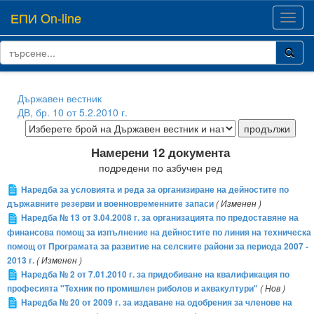
ЕПИ On-line
Toggl
navig
Държавен вестник
ДВ, бр. 10 от 5.2.2010 г.
Намерени 12 документа
подредени по азбучен ред
Наредба за условията и реда за организиране на дейностите по
държавните резерви и военновременните запаси
( Изменен )
Наредба № 13 от 3.04.2008 г. за организацията по предоставяне на
финансова помощ за изпълнение на дейностите по линия на техническа
помощ от Програмата за развитие на селските райони за периода 2007 -
2013 г.
( Изменен )
Наредба № 2 от 7.01.2010 г. за придобиване на квалификация по
професията "Техник по промишлен риболов и аквакултури"
( Нов )
Наредба № 20 от 2009 г. за издаване на одобрения за членове на