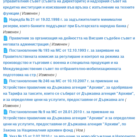
управителния съвет (съвета на директорите) и надзорния съвет на
кредитна институция и изисквания във връзка с изпълнение на техните
функции
( Изменен )
Наредба № 21 от 19.02.1998 г. за задължителните минимални
резерви, които банките поддържат при Българската народна банка
(
Изменен )
Правилник за организация на дейността на Висшия съдебен съвет и
неговата администрация
( Изменен )
Постановление № 193 на МС от 12.10.1993 г. за закриване на
Правителствената комисия за регулиране и контрол на режима за
производство и търговия с военна и специална продукция и на
Междуведомствения съвет по отбранително-мобилизационната
подготовка на стр
( Изменен )
Постановление № 246 на МС от 10.10.2007 г. за приемане на
Устройствен правилник на Държавна агенция "Aрхиви", за одобряване
на Тарифа за таксите, които се събират от Държавна агенция "Aрхиви",
и за определяне цени на услугите, предоставяни от Държавна аге
(
Изменен )
Постановление № 9 на МС от 28.01.2010 г. за приемане на
Устройствен правилник на Държавна агенция "Архиви" и за определяне
цени на услугите, предоставяни от Държавна агенция "Архиви", по
Закона за Националния архивен фонд
( Нов )
Указ № 15 от 2.02.2010 г. за връщане за ново обсъждане в Народното