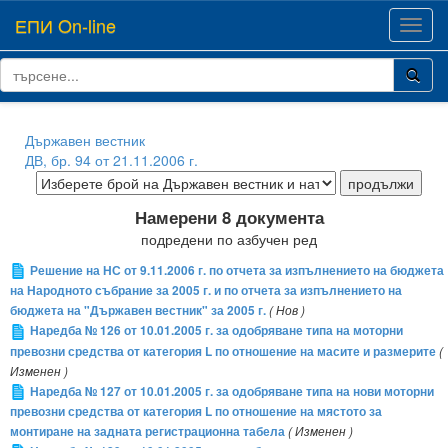
ЕПИ On-line
Toggl
navig
Държавен вестник
ДВ, бр. 94 от 21.11.2006 г.
Намерени 8 документа
подредени по азбучен ред
Решение на НС от 9.11.2006 г. по отчета за изпълнението на бюджета
на Народното събрание за 2005 г. и по отчета за изпълнението на
бюджета на "Държавен вестник" за 2005 г.
( Нов )
Наредба № 126 от 10.01.2005 г. за одобряване типа на моторни
превозни средства от категория L по отношение на масите и размерите
(
Изменен )
Наредба № 127 от 10.01.2005 г. за одобряване типа на нови моторни
превозни средства от категория L по отношение на мястото за
монтиране на задната регистрационна табела
( Изменен )