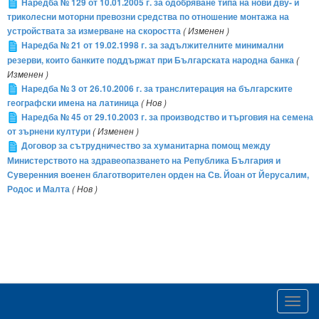
Наредба № 129 от 10.01.2005 г. за одобряване типа на нови дву- и
триколесни моторни превозни средства по отношение монтажа на
устройствата за измерване на скоростта
( Изменен )
Наредба № 21 от 19.02.1998 г. за задължителните минимални
резерви, които банките поддържат при Българската народна банка
(
Изменен )
Наредба № 3 от 26.10.2006 г. за транслитерация на българските
географски имена на латиница
( Нов )
Наредба № 45 от 29.10.2003 г. за производство и търговия на семена
от зърнени култури
( Изменен )
Договор за сътрудничество за хуманитарна помощ между
Министерството на здравеопазването на Република България и
Суверенния военен благотворителен орден на Св. Йоан от Йерусалим,
Родос и Малта
( Нов )
Toggl
navig