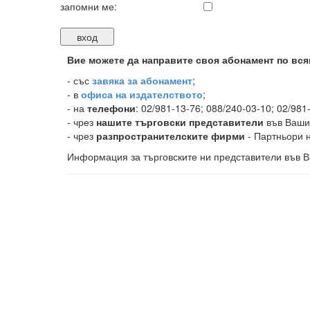
запомни ме:
Вие можете да направите своя абонамент по вся
-
със
завяка за абонамент
;
- в
офиса на издателството
;
- на
телефони
: 02/981-13-76; 088/240-03-10; 02/981
- чрез
нашите търговски представители
във Ваши
- чрез
разпространителските фирми
- Партньори н
Информация за търговските ни представители във В