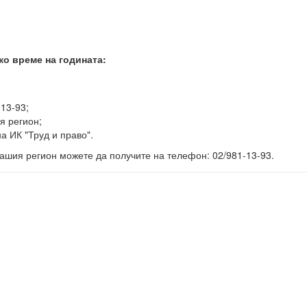
ко време на годината:
-13-93;
я регион;
а ИК "Труд и право".
ашия регион можете да получите на телефон: 02/981-13-93.