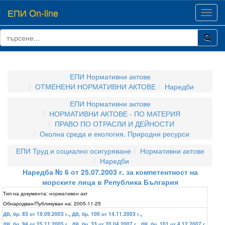
ЕПИ On-line
Toggl
navig
ЕПИ Нормативни актове
ОТМЕНЕНИ НОРМАТИВНИ АКТОВЕ
Наредби
ЕПИ Нормативни актове
НОРМАТИВНИ АКТОВЕ - ПО МАТЕРИЯ
ПРАВО ПО ОТРАСЛИ И ДЕЙНОСТИ
Околна среда и екология. Природни ресурси
ЕПИ Труд и социално осигуряване
Нормативни актове
Наредби
Наредба № 6 от 25.07.2003 г. за компетентност на
морските лица в Република България
Тип на документа:
нормативен акт
Обнародван/Публикуван на:
2005-11-25
ДВ, бр. 83 от 19.09.2003 г.
,
ДВ, бр. 100 от 14.11.2003 г.
,
ДВ, бр. 94 от 25.11.2005 г.
,
ДВ, бр. 33 от 20.04.2007 г.
,
ДВ, бр. 101 от 4.12.2007 г.