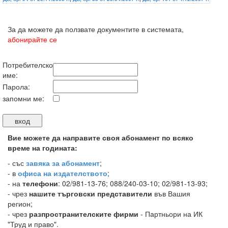
За да можете да ползвате документите в системата,
абонирайте се
Потребителско
име:
Парола:
запомни ме:
Вие можете да направите своя абонамент по всяко
време на годината:
-
със
завяка за абонамент
;
- в
офиса на издателството
;
- на
телефони
: 02/981-13-76; 088/240-03-10; 02/981-13-93;
- чрез
нашите търговски представители
във Вашия
регион;
- чрез
разпространителските фирми
- Партньори на ИК
"Труд и право".