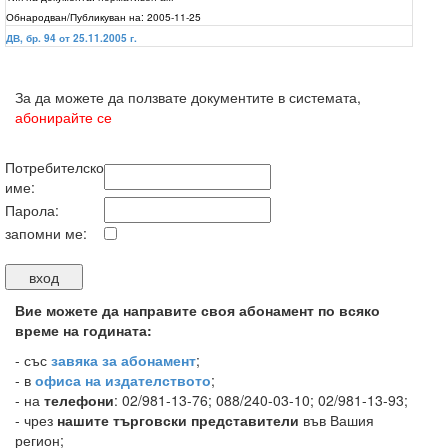
Обнародван/Публикуван на:
2005-11-25
ДВ, бр. 94 от 25.11.2005 г.
За да можете да ползвате документите в системата,
абонирайте се
Потребителско
име:
Парола:
запомни ме:
Вие можете да направите своя абонамент по всяко
време на годината:
-
със
завяка за абонамент
;
- в
офиса на издателството
;
- на
телефони
: 02/981-13-76; 088/240-03-10; 02/981-13-93;
- чрез
нашите търговски представители
във Вашия
регион;