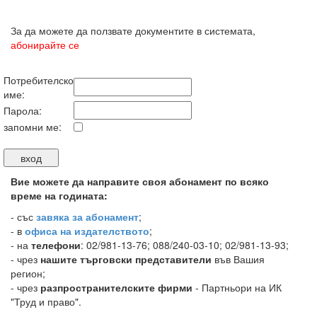
За да можете да ползвате документите в системата,
абонирайте се
Потребителско
име:
Парола:
запомни ме:
Вие можете да направите своя абонамент по всяко
време на годината:
-
със
завяка за абонамент
;
- в
офиса на издателството
;
- на
телефони
: 02/981-13-76; 088/240-03-10; 02/981-13-93;
- чрез
нашите търговски представители
във Вашия
регион;
- чрез
разпространителските фирми
- Партньори на ИК
"Труд и право".