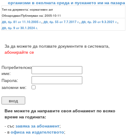
организми в околната среда и пускането им на пазара
Тип на документа:
нормативен акт
Обнародван/Публикуван на:
2005-10-11
ДВ, бр. 81 от 11.10.2005 г.
,
ДВ, бр. 55 от 7.7.2017 г.
,
ДВ, бр. 20 от 9.3.2021 г.
,
ДВ, бр. 9 от 30.1.2024 г.
За да можете да ползвате документите в системата,
абонирайте се
Потребителско
име:
Парола:
запомни ме:
Вие можете да направите своя абонамент по всяко
време на годината:
-
със
завяка за абонамент
;
- в
офиса на издателството
;