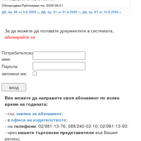
Обнародван/Публикуван на:
2005-06-21
ДВ, бр. 46 от 3.6.2005 г.
,
ДВ, бр. 51 от 21.6.2005 г.
,
ДВ, бр. 67 от 16.8.2005 г.
За да можете да ползвате документите в системата,
абонирайте се
Потребителско
име:
Парола:
запомни ме:
Вие можете да направите своя абонамент по всяко
време на годината:
-
със
завяка за абонамент
;
- в
офиса на издателството
;
- на
телефони
: 02/981-13-76; 088/240-03-10; 02/981-13-93;
- чрез
нашите търговски представители
във Вашия
регион;