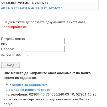
Обнародван/Публикуван на:
2005-02-08
ДВ, бр. 13 от 8.2.2005 г.
,
ДВ, бр. 83 от 16.10.2007 г.
За да можете да ползвате документите в системата,
абонирайте се
Потребителско
име:
Парола:
запомни ме:
Вие можете да направите своя абонамент по всяко
време на годината:
-
със
завяка за абонамент
;
- в
офиса на издателството
;
- на
телефони
: 02/981-13-76; 088/240-03-10; 02/981-13-93;
- чрез
нашите търговски представители
във Вашия
регион;