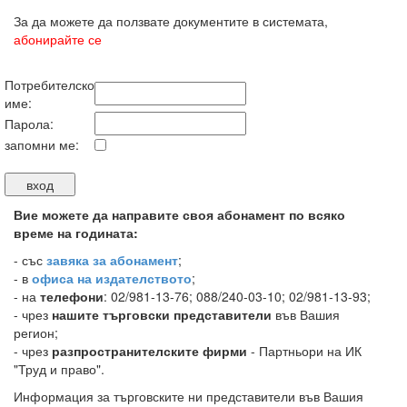
За да можете да ползвате документите в системата,
абонирайте се
Потребителско
име:
Парола:
запомни ме:
Вие можете да направите своя абонамент по всяко
време на годината:
-
със
завяка за абонамент
;
- в
офиса на издателството
;
- на
телефони
: 02/981-13-76; 088/240-03-10; 02/981-13-93;
- чрез
нашите търговски представители
във Вашия
регион;
- чрез
разпространителските фирми
- Партньори на ИК
"Труд и право".
Информация за търговските ни представители във Вашия