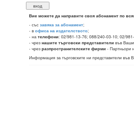
Вие можете да направите своя абонамент по вся
-
със
завяка за абонамент
;
- в
офиса на издателството
;
- на
телефони
: 02/981-13-76; 088/240-03-10; 02/981
- чрез
нашите търговски представители
във Ваши
- чрез
разпространителските фирми
- Партньори н
Информация за търговските ни представители във В