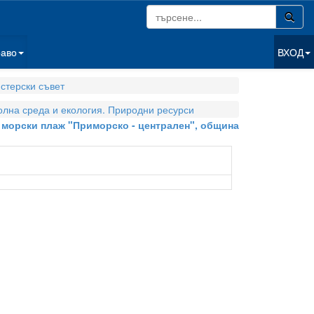
раво
ВХОД
стерски съвет
олна среда и екология. Природни ресурси
- морски плаж "Приморско - централен", община