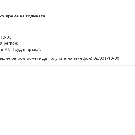
ко време на годината:
-13-93;
я регион;
а ИК "Труд и право".
ашия регион можете да получите на телефон: 02/981-13-93.