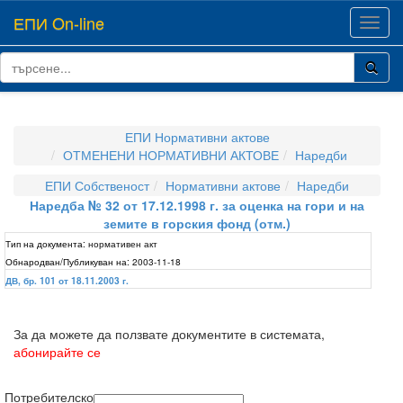
ЕПИ On-line
Toggl
navig
ЕПИ Нормативни актове
ОТМЕНЕНИ НОРМАТИВНИ АКТОВЕ
Наредби
ЕПИ Собственост
Нормативни актове
Наредби
Наредба № 32 от 17.12.1998 г. за оценка на гори и на
земите в горския фонд (отм.)
Тип на документа:
нормативен акт
Обнародван/Публикуван на:
2003-11-18
ДВ, бр. 101 от 18.11.2003 г.
За да можете да ползвате документите в системата,
абонирайте се
Потребителско