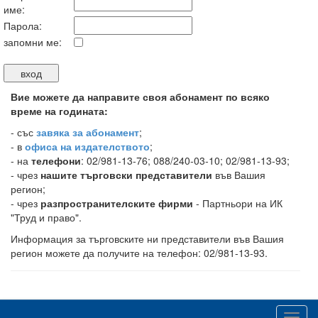
име:
Парола:
запомни ме:
Вие можете да направите своя абонамент по всяко
време на годината:
-
със
завяка за абонамент
;
- в
офиса на издателството
;
- на
телефони
: 02/981-13-76; 088/240-03-10; 02/981-13-93;
- чрез
нашите търговски представители
във Вашия
регион;
- чрез
разпространителските фирми
- Партньори на ИК
"Труд и право".
Информация за търговските ни представители във Вашия
регион можете да получите на телефон: 02/981-13-93.