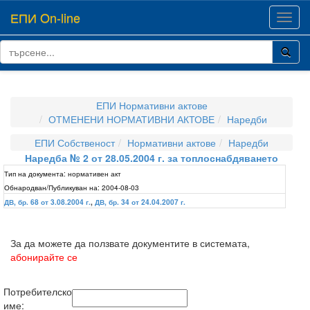
ЕПИ On-line
Toggl
navig
ЕПИ Нормативни актове
ОТМЕНЕНИ НОРМАТИВНИ АКТОВЕ
Наредби
ЕПИ Собственост
Нормативни актове
Наредби
Наредба № 2 от 28.05.2004 г. за топлоснабдяването
Тип на документа:
нормативен акт
Обнародван/Публикуван на:
2004-08-03
ДВ, бр. 68 от 3.08.2004 г.
,
ДВ, бр. 34 от 24.04.2007 г.
За да можете да ползвате документите в системата,
абонирайте се
Потребителско
име: