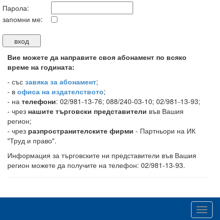
Парола:
запомни ме:
Вие можете да направите своя абонамент по всяко
време на годината:
-
със
завяка за абонамент
;
- в
офиса на издателството
;
- на
телефони
: 02/981-13-76; 088/240-03-10; 02/981-13-93;
- чрез
нашите търговски представители
във Вашия
регион;
- чрез
разпространителските фирми
- Партньори на ИК
"Труд и право".
Информация за търговските ни представители във Вашия
регион можете да получите на телефон: 02/981-13-93.
Toggl