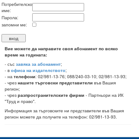
Потребителско
име:
Парола:
запомни ме:
Вие можете да направите своя абонамент по всяко
време на годината:
-
със
завяка за абонамент
;
- в
офиса на издателството
;
- на
телефони
: 02/981-13-76; 088/240-03-10; 02/981-13-93;
- чрез
нашите търговски представители
във Вашия
регион;
- чрез
разпространителските фирми
- Партньори на ИК
"Труд и право".
Информация за търговските ни представители във Вашия
регион можете да получите на телефон: 02/981-13-93.