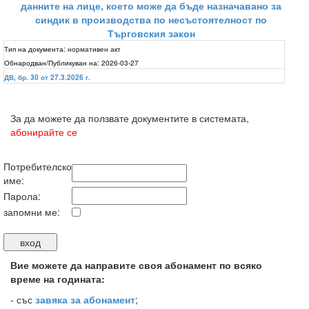
данните на лице, което може да бъде назначавано за
синдик в производства по несъстоятелност по
Търговския закон
Тип на документа:
нормативен акт
Обнародван/Публикуван на:
2026-03-27
ДВ, бр. 30 от 27.3.2026 г.
За да можете да ползвате документите в системата,
абонирайте се
Потребителско
име:
Парола:
запомни ме:
Вие можете да направите своя абонамент по всяко
време на годината:
-
със
завяка за абонамент
;