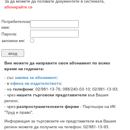
За да можете да ползвате документите в системата,
абонирайте се
Потребителско
име:
Парола:
запомни ме:
Вие можете да направите своя абонамент по всяко
време на годината:
-
със
завяка за абонамент
;
- в
офиса на издателството
;
- на
телефони
: 02/981-13-76; 088/240-03-10; 02/981-13-93;
- чрез
нашите търговски представители
във Вашия
регион;
- чрез
разпространителските фирми
- Партньори на ИК
"Труд и право".
Информация за търговските ни представители във Вашия
регион можете да получите на телефон: 02/981-13-93.