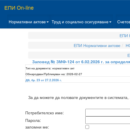
ЕПИ On-line
Нормативни актове
Труд и социално осигуряване
Счето
ЕПИ 
ЕПИ Нормативни актове
Н
Е
Заповед № ЗМФ-124 от 6.02.2026 г. за определя
Тип на документа:
нормативен акт
Обнародван/Публикуван на:
2026-02-27
ДВ, бр. 23 от 27.2.2026 г.
За да можете да ползвате документите в системата,
Потребителско име:
Парола:
запомни ме: