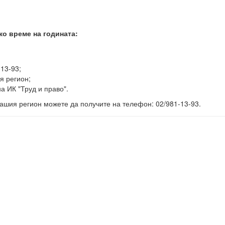
ко време на годината:
-13-93;
я регион;
а ИК "Труд и право".
ашия регион можете да получите на телефон: 02/981-13-93.