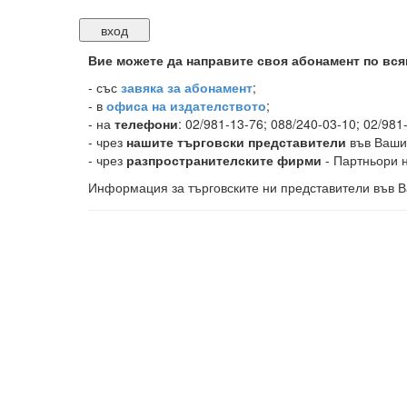
Вие можете да направите своя абонамент по вся
-
със
завяка за абонамент
;
- в
офиса на издателството
;
- на
телефони
: 02/981-13-76; 088/240-03-10; 02/981
- чрез
нашите търговски представители
във Ваши
- чрез
разпространителските фирми
- Партньори н
Информация за търговските ни представители във В