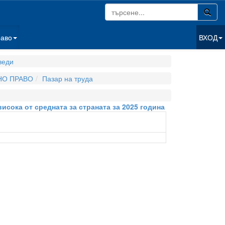
раво
ВХОД
веди
НО ПРАВО
Пазар на труда
исока от средната за страната за 2025 година