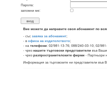
Парола:
запомни ме:
Вие можете да направите своя абонамент по вся
-
със
завяка за абонамент
;
- в
офиса на издателството
;
- на
телефони
: 02/981-13-76; 088/240-03-10; 02/981
- чрез
нашите търговски представители
във Ваши
- чрез
разпространителските фирми
- Партньори н
Информация за търговските ни представители във В