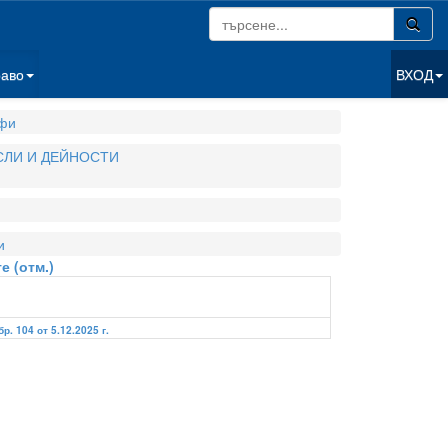
раво
ВХОД
фи
СЛИ И ДЕЙНОСТИ
и
е (отм.)
бр. 104 от 5.12.2025 г.