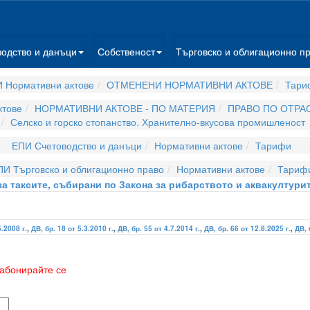
водство и данъци
Собственост
Търговско и облигационно п
 Нормативни актове
ОТМЕНЕНИ НОРМАТИВНИ АКТОВЕ
Тари
ктове
НОРМАТИВНИ АКТОВЕ - ПО МАТЕРИЯ
ПРАВО ПО ОТРА
Селско и горско стопанство. Хранително-вкусова промишленост
ЕПИ Счетоводство и данъци
Нормативни актове
Тарифи
ПИ Търговско и облигационно право
Нормативни актове
Тариф
а таксите, събирани по Закона за рибарството и аквакултурит
5.2008 г.
,
ДВ, бр. 18 от 5.3.2010 г.
,
ДВ, бр. 55 от 4.7.2014 г.
,
ДВ, бр. 66 от 12.8.2025 г.
,
ДВ, 
абонирайте се