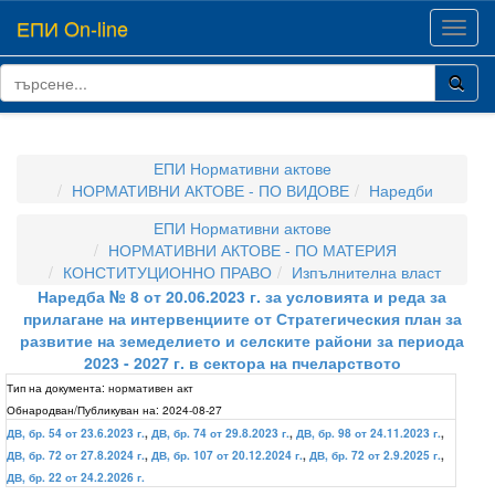
ЕПИ On-line
Toggl
navig
ЕПИ Нормативни актове
НОРМАТИВНИ АКТОВЕ - ПО ВИДОВЕ
Наредби
ЕПИ Нормативни актове
НОРМАТИВНИ АКТОВЕ - ПО МАТЕРИЯ
КОНСТИТУЦИОННО ПРАВО
Изпълнителна власт
Наредба № 8 от 20.06.2023 г. за условията и реда за
прилагане на интервенциите от Стратегическия план за
развитие на земеделието и селските райони за периода
2023 - 2027 г. в сектора на пчеларството
Тип на документа:
нормативен акт
Обнародван/Публикуван на:
2024-08-27
ДВ, бр. 54 от 23.6.2023 г.
,
ДВ, бр. 74 от 29.8.2023 г.
,
ДВ, бр. 98 от 24.11.2023 г.
,
ДВ, бр. 72 от 27.8.2024 г.
,
ДВ, бр. 107 от 20.12.2024 г.
,
ДВ, бр. 72 от 2.9.2025 г.
,
ДВ, бр. 22 от 24.2.2026 г.