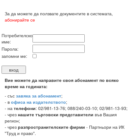
За да можете да ползвате документите в системата,
абонирайте се
Потребителско
име:
Парола:
запомни ме:
Вие можете да направите своя абонамент по всяко
време на годината:
-
със
завяка за абонамент
;
- в
офиса на издателството
;
- на
телефони
: 02/981-13-76; 088/240-03-10; 02/981-13-93;
- чрез
нашите търговски представители
във Вашия
регион;
- чрез
разпространителските фирми
- Партньори на ИК
"Труд и право".