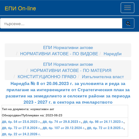
ЕПИ On-line
Toggl
navig
ЕПИ Нормативни актове
НОРМАТИВНИ АКТОВЕ - ПО ВИДОВЕ
Наредби
ЕПИ Нормативни актове
НОРМАТИВНИ АКТОВЕ - ПО МАТЕРИЯ
КОНСТИТУЦИОННО ПРАВО
Изпълнителна власт
Наредба № 8 от 20.06.2023 г. за условията и реда за
прилагане на интервенциите от Стратегическия план за
развитие на земеделието и селските райони за периода
2023 - 2027 г. в сектора на пчеларството
Тип на документа:
нормативен акт
Обнародван/Публикуван на:
2023-06-23
ДВ, бр. 54 от 23.6.2023 г.
,
ДВ, бр. 74 от 29.8.2023 г.
,
ДВ, бр. 98 от 24.11.2023 г.
,
ДВ, бр. 72 от 27.8.2024 г.
,
ДВ, бр. 107 от 20.12.2024 г.
,
ДВ, бр. 72 от 2.9.2025 г.
,
ДВ, бр. 22 от 24.2.2026 г.