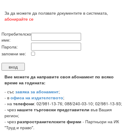
За да можете да ползвате документите в системата,
абонирайте се
Потребителско
име:
Парола:
запомни ме:
Вие можете да направите своя абонамент по всяко
време на годината:
-
със
завяка за абонамент
;
- в
офиса на издателството
;
- на
телефони
: 02/981-13-76; 088/240-03-10; 02/981-13-93;
- чрез
нашите търговски представители
във Вашия
регион;
- чрез
разпространителските фирми
- Партньори на ИК
"Труд и право".