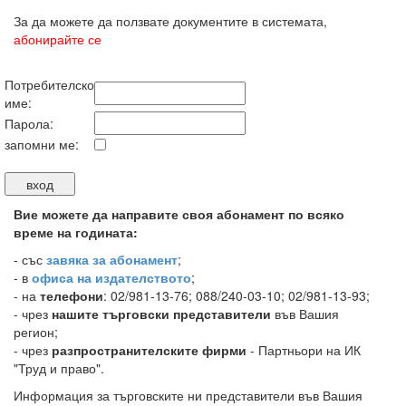
За да можете да ползвате документите в системата,
абонирайте се
Потребителско
име:
Парола:
запомни ме:
Вие можете да направите своя абонамент по всяко
време на годината:
-
със
завяка за абонамент
;
- в
офиса на издателството
;
- на
телефони
: 02/981-13-76; 088/240-03-10; 02/981-13-93;
- чрез
нашите търговски представители
във Вашия
регион;
- чрез
разпространителските фирми
- Партньори на ИК
"Труд и право".
Информация за търговските ни представители във Вашия