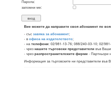
Парола:
запомни ме:
Вие можете да направите своя абонамент по вся
-
със
завяка за абонамент
;
- в
офиса на издателството
;
- на
телефони
: 02/981-13-76; 088/240-03-10; 02/981
- чрез
нашите търговски представители
във Ваши
- чрез
разпространителските фирми
- Партньори н
Информация за търговските ни представители във В