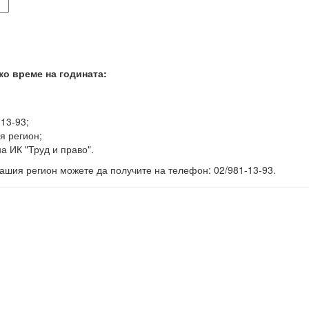
ко време на годината:
-13-93;
я регион;
а ИК "Труд и право".
ашия регион можете да получите на телефон: 02/981-13-93.