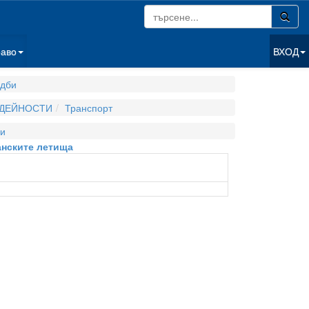
раво
ВХОД
дби
 ДЕЙНОСТИ
Транспорт
и
анските летища