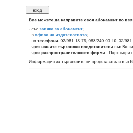
Вие можете да направите своя абонамент по вся
-
със
завяка за абонамент
;
- в
офиса на издателството
;
- на
телефони
: 02/981-13-76; 088/240-03-10; 02/981
- чрез
нашите търговски представители
във Ваши
- чрез
разпространителските фирми
- Партньори н
Информация за търговските ни представители във В