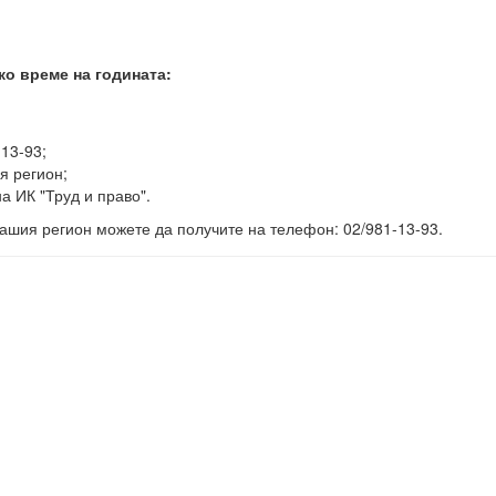
ко време на годината:
-13-93;
я регион;
а ИК "Труд и право".
ашия регион можете да получите на телефон: 02/981-13-93.